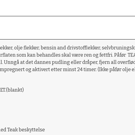
kker, olje flekker, bensin and drivstofflekker, selvbruningskr
 Overflaten som kan behandles skal være ren og fettfri. Påfør
. Unngå at det dannes pudling eller dråper, fjern all overflø
regnert og aktivert etter minst 24 timer. (Ikke påfør olje 
ET.(blankt)
 med Teak beskyttelse