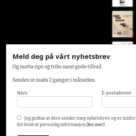
Meld deg på vårt nyhetsbrev
Og motta tips og triks samt gode tilbud.
Sendes ut maks 2 ganger i måneden.
Navn
E-postadresse
Vår nettbutikk bruker cookies slik at du får en bedre kjøpsopplev
Jeg godtar at dere sender meg nyhetsbrev, og er innfor
og vi kan yte deg bedre service. Vi bruker cookies hovedsaklig til å
for bruk av personlig informasjon
(les mer)
innloggingsdetaljer og huske hva du har puttet i handlekurven din.
Fortsett å bruke siden som normalt om du godtar dette.
Les mer
e