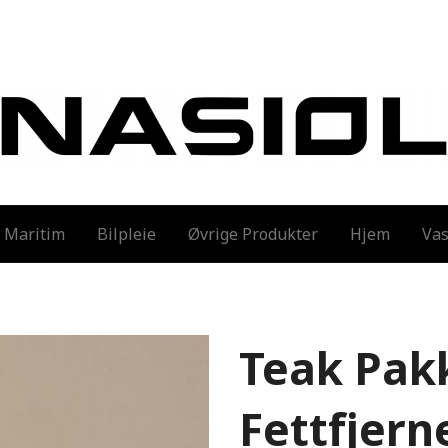
Maritim
Bilpleie
Øvrige Produkter
Hjem
Vas
Teak Pak
Fettfjern