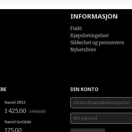
INFORMASJON
Frakt
Kjøpsbetingelser
Sikkerhet og personvern
Nyhetsbrev
ERE
DIN KONTO
Nasiol ZR53
1 425,00
1 900,00
Nasiol GoGlide
175,00