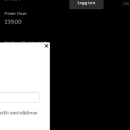
Gle
Power Clean
139,00
Pro Nano Plus/ Kontaktfri
×
Sjampovask
260,00
P&S Bead Maker
219,00
else
stått med vilkårene
 lagre
ller