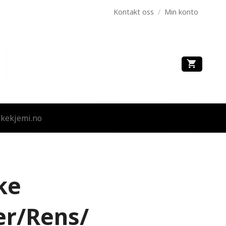
Kontakt oss
/
Min konto
kekjemi.no
ke
er/Rens/