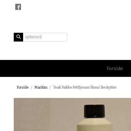
Gå
Lukk
til
innholdet
Produkter
Forside
Forside
Maritim
Teak Pakke Fettfjerner/Rens/ Beskytter